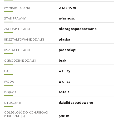
232 x 35 m
WYMIARY DZIAŁKI
własność
STAN PRAWNY
niezagospodarowana
ZAGOSP. DZIAŁKI
płaska
UKSZTAŁTOWANIE DZIAŁKI
prostokąt
KSZTAŁT DZIAŁKI
brak
OGRODZENIE DZIAŁKI
w ulicy
GAZ
w ulicy
WODA
asfalt
DOJAZD
działki zabudowane
OTOCZENIE
ODLEGŁOŚĆ DO KOMUNIKACJI
500 m
PUBLICZNEJ [M]