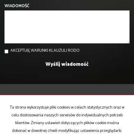
WIADOMOŚĆ
AKCEPTUJĘ WARUNKI KLAUZULI RODO
Jedynak Nieruchomości
Ta strona wykorzystuje pliki cookies w celach statystycznych oraz w
ul. Betonowa 1 lok. 29, 86-005, Białe Błota
celu dostosowania naszych serwisów do indywidualnych potrzeb
tel. 52 320-76-88,
klientów. Zmiany ustawień dotyczących plików cookie można
fax 52 320 76 88,
dokonać w dowolnej chwili modyfikując ustawienia przeglądarki.
tel. kom. 698-916-773