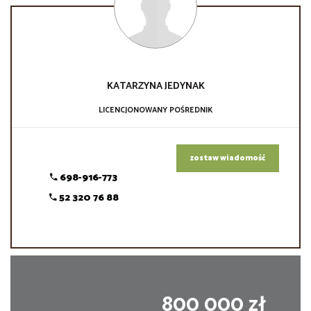
KATARZYNA
JEDYNAK
LICENCJONOWANY POŚREDNIK
zostaw wiadomość
698-916-773
52 320 76 88
800 000 zł