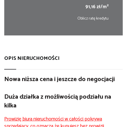
2
91,16 zł/m
Oblicz ratę kredytu
OPIS NIERUCHOMOŚCI
Nowa niższa cena i jeszcze do negocjacji
Duża działka z możliwością podziału na
kilka
Prowizję biura nieruchomości w całości pokrywa
sprzedający, co oznacza że kupujesz bez prowizji.