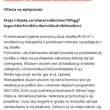
Oferta na wyłączność
https://kuula.co/share/collection/7MSgg?
logo=0&info=1&fs=1&vr=0&sd=1&thumbs=1
2
Przedstawiam pięknie położoną dużą działkę 8776 m
z
możliwością dokupienia o podobnym metrażu sąsiadującej z
nią działki.
Położenie i ukształtowanie działki pozwala na podzielenie jej
na kilka a także na postawienie zabudowy bliźniaczej lub
szeregowej. Ważnym atutem jest jej lokalizacja w bliskiej
odległości od komunikacji linii podmiejskiej nr 42.
Media typu prąd, woda, gaz w ul. Lipowej.
Niewątpliwie dużym atutem tej nieruchomości jest jej
lokalizacja w pobliżu lasu i terenów objętych programem
NATURA 2000 oraz brak linii przesyłowych. Klimat tego
miejsca, żerowiska ptaków, zwierzyna przychodząca się
przywitać, cisza, lasy bogate w grzyby to wszystko sprzyja
zamieszkaniu w tej lokalizacji. Zwłaszcza że miejscowość się