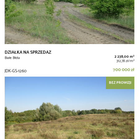
DZIAŁKA NA SPRZEDAŻ
2
2 238,00 m
Białe Błota
2
312,78 zł/m
700 000 zł
JDK-GS-1260
BEZ PROWIZJI