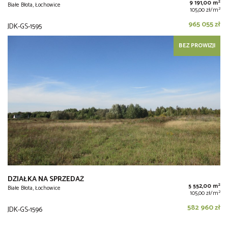
2
9 191,00 m
Białe Błota, Łochowice
2
105,00 zł/m
965 055 zł
JDK-GS-1595
BEZ PROWIZJI
DZIAŁKA NA SPRZEDAŻ
2
5 552,00 m
Białe Błota, Łochowice
2
105,00 zł/m
582 960 zł
JDK-GS-1596