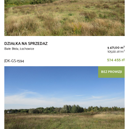
DZIAŁKA NA SPRZEDAŻ
2
5 471,00 m
Białe Błota, Łochowice
2
105,00 zł/m
574 455 zł
JDK-GS-1594
BEZ PROWIZJI