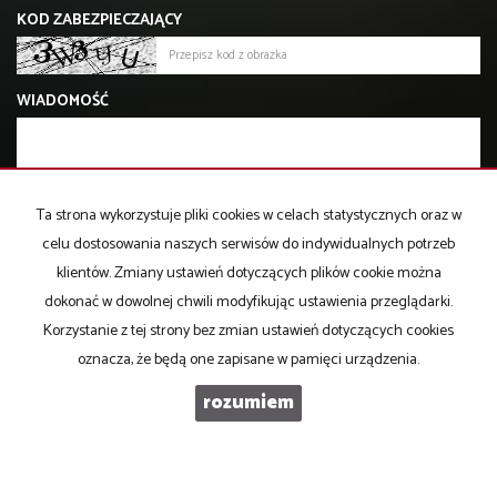
KOD ZABEZPIECZAJĄCY
WIADOMOŚĆ
Ta strona wykorzystuje pliki cookies w celach statystycznych oraz w
celu dostosowania naszych serwisów do indywidualnych potrzeb
AKCEPTUJĘ WARUNKI KLAUZULI RODO
klientów. Zmiany ustawień dotyczących plików cookie można
dokonać w dowolnej chwili modyfikując ustawienia przeglądarki.
Korzystanie z tej strony bez zmian ustawień dotyczących cookies
oznacza, że będą one zapisane w pamięci urządzenia.
rozumiem
Jedynak Nieruchomości
ul. Betonowa 1 lok. 29, 86-005, Białe Błota