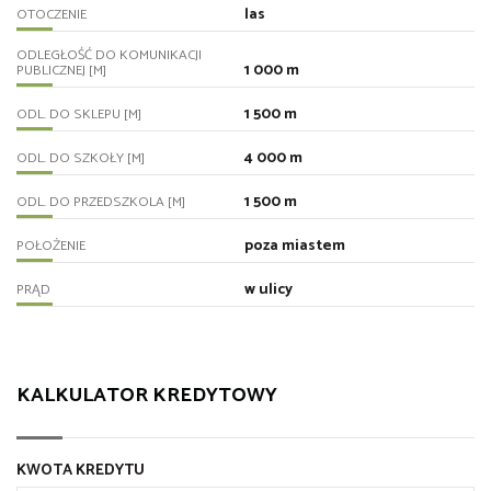
las
OTOCZENIE
ODLEGŁOŚĆ DO KOMUNIKACJI
1 000 m
PUBLICZNEJ [M]
1 500 m
ODL. DO SKLEPU [M]
4 000 m
ODL. DO SZKOŁY [M]
1 500 m
ODL. DO PRZEDSZKOLA [M]
poza miastem
POŁOŻENIE
w ulicy
PRĄD
KALKULATOR KREDYTOWY
KWOTA KREDYTU