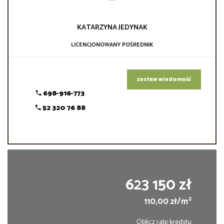
KATARZYNA
JEDYNAK
LICENCJONOWANY POŚREDNIK
zostaw wiadomość
698-916-773
52 320 76 88
623 150 zł
2
110,00 zł/m
Oblicz ratę kredytu