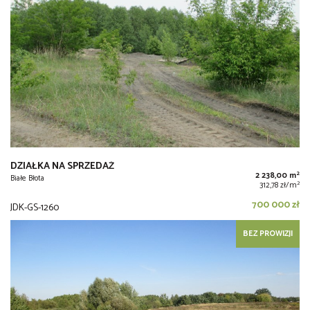
DZIAŁKA NA SPRZEDAŻ
2
2 238,00 m
Białe Błota
2
312,78 zł/m
700 000 zł
JDK-GS-1260
BEZ PROWIZJI