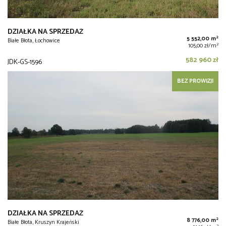
DZIAŁKA NA SPRZEDAŻ
2
5 552,00 m
Białe Błota, Łochowice
2
105,00 zł/m
582 960 zł
JDK-GS-1596
BEZ PROWIZJI
DZIAŁKA NA SPRZEDAŻ
2
8 776,00 m
Białe Błota, Kruszyn Krajeński