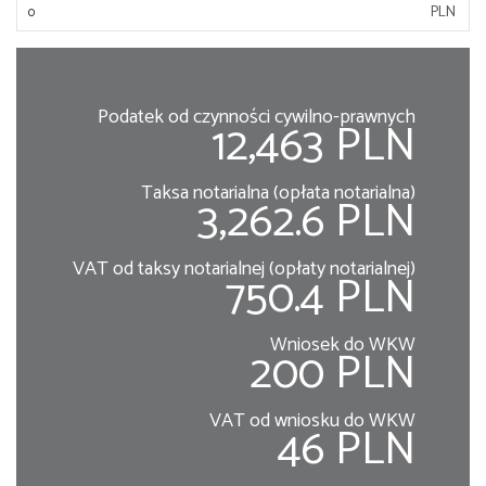
PLN
Podatek od czynności cywilno-prawnych
12,463 PLN
Taksa notarialna (opłata notarialna)
3,262.6 PLN
VAT od taksy notarialnej (opłaty notarialnej)
750.4 PLN
Wniosek do WKW
200 PLN
VAT od wniosku do WKW
46 PLN