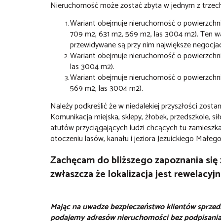
Nieruchomość może zostać zbyta w jednym z trzec
Wariant obejmuje nieruchomość o powierzchni
709 m2, 631 m2, 569 m2, las 3004 m2). Ten wa
przewidywane są przy nim największe negocja
Wariant obejmuje nieruchomość o powierzchni 
las 3004 m2).
Wariant obejmuje nieruchomość o powierzchni
569 m2, las 3004 m2).
Należy podkreślić że w niedalekiej przyszłości zost
Komunikacja miejska, sklepy, żłobek, przedszkole, sił
atutów przyciągających ludzi chcących tu zamieszkać
otoczeniu lasów, kanału i jeziora Jezuickiego Małego
Zachęcam do bliższego zapoznania się z
zwłaszcza że lokalizacja jest rewelacyjn
Mając na uwadze bezpieczeństwo klientów sprzedaj
podajemy adresów nieruchomości bez podpisania