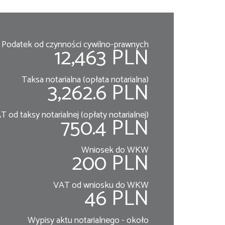
Podatek od czynności cywilno-prawnych
12,463 PLN
Taksa notarialna (opłata notarialna)
3,262.6 PLN
T od taksy notarialnej (opłaty notarialnej)
750.4 PLN
Wniosek do WKW
200 PLN
VAT od wniosku do WKW
46 PLN
Wypisy aktu notarialnego - około