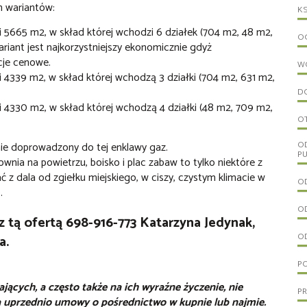
h wariantów:
KS
 5665 m2, w skład której wchodzi 6 działek (704 m2, 48 m2,
OG
riant jest najkorzystniejszy ekonomicznie gdyż
cje cenowe.
W
4339 m2, w skład której wchodzą 3 działki (704 m2, 631 m2,
D
 4330 m2, w skład której wchodzą 4 działki (48 m2, 709 m2,
O
O
anie doprowadzony do tej enklawy gaz.
PU
ownia na powietrzu, boisko i plac zabaw to tylko niektóre z
 z dala od zgiełku miejskiego, w ciszy, czystym klimacie w
OD
.
OD
 tą ofertą 698-916-773 Katarzyna Jedynak,
OD
a.
PO
ących, a często także na ich wyraźne życzenie, nie
P
 uprzednio umowy o pośrednictwo w kupnie lub najmie.