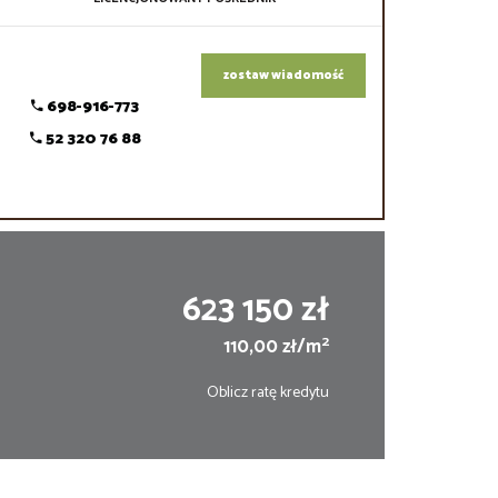
zostaw wiadomość
698-916-773
52 320 76 88
623 150 zł
2
110,00 zł/m
Oblicz ratę kredytu