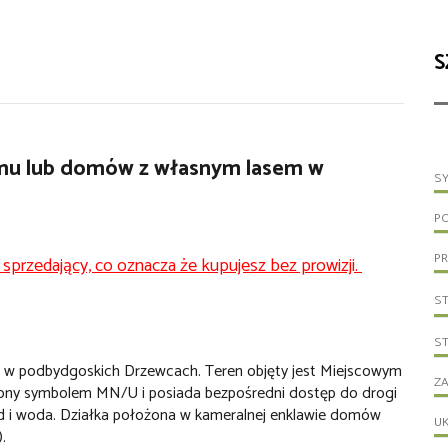
S
mu lub domów z własnym lasem w
S
P
PR
 sprzedający, co oznacza że kupujesz bez prowizji.
S
S
i w podbydgoskich Drzewcach. Teren objęty jest Miejscowym
ZA
ny symbolem MN/U i posiada bezpośredni dostęp do drogi
d i woda. Działka położona w kameralnej enklawie domów
UK
.