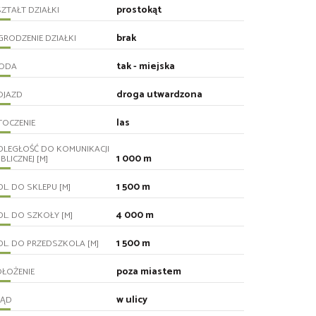
prostokąt
ZTAŁT DZIAŁKI
brak
RODZENIE DZIAŁKI
tak - miejska
ODA
droga utwardzona
OJAZD
las
TOCZENIE
DLEGŁOŚĆ DO KOMUNIKACJI
1 000 m
BLICZNEJ [M]
1 500 m
L. DO SKLEPU [M]
4 000 m
L. DO SZKOŁY [M]
1 500 m
L. DO PRZEDSZKOLA [M]
poza miastem
ŁOŻENIE
w ulicy
RĄD