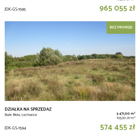
965 055 zł
JDK-GS-1595
BEZ PROWIZJI
DZIAŁKA NA SPRZEDAŻ
2
5 471,00 m
Białe Błota, Łochowice
2
105,00 zł/m
574 455 zł
JDK-GS-1594