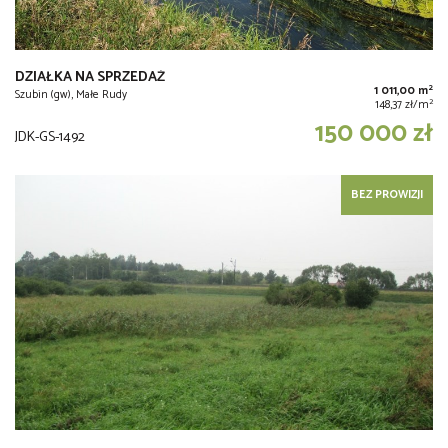
DZIAŁKA NA SPRZEDAŻ
2
1 011,00 m
Szubin (gw), Małe Rudy
2
148,37 zł/m
150 000 zł
JDK-GS-1492
BEZ PROWIZJI