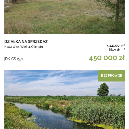
DZIAŁKA NA SPRZEDAŻ
2
5 227,00 m
Nowa Wieś Wielka, Olimpin
2
86,09 zł/m
450 000 zł
JDK-GS-1571
BEZ PROWIZJI