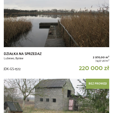
DZIAŁKA NA SPRZEDAŻ
2
2 970,00 m
Lubiewo, Bysław
2
74,07 zł/m
220 000 zł
JDK-GS-1572
BEZ PROWIZJI