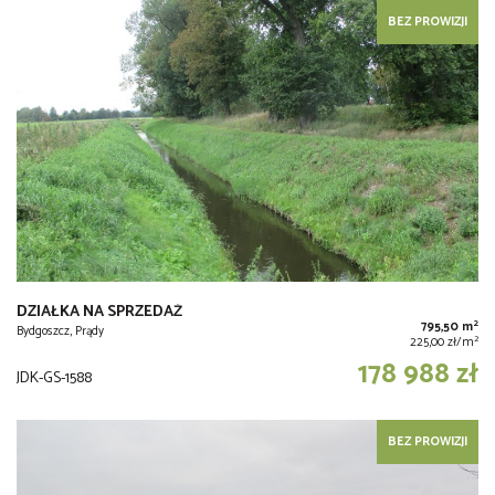
BEZ PROWIZJI
DZIAŁKA NA SPRZEDAŻ
2
795,50 m
Bydgoszcz, Prądy
2
225,00 zł/m
178 988 zł
JDK-GS-1588
BEZ PROWIZJI