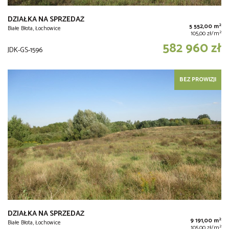
DZIAŁKA NA SPRZEDAŻ
2
5 552,00 m
Białe Błota, Łochowice
2
105,00 zł/m
582 960 zł
JDK-GS-1596
BEZ PROWIZJI
DZIAŁKA NA SPRZEDAŻ
2
9 191,00 m
Białe Błota, Łochowice
2
105,00 zł/m