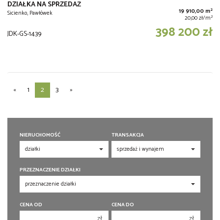
DZIAŁKA NA SPRZEDAŻ
2
19 910,00 m
Sicienko, Pawłówek
2
20,00 zł/m
398 200 zł
JDK-GS-1439
«
1
2
3
»
NIERUCHOMOŚĆ
TRANSAKCJA
PRZEZNACZENIE DZIAŁKI
CENA OD
CENA DO
zł
zł