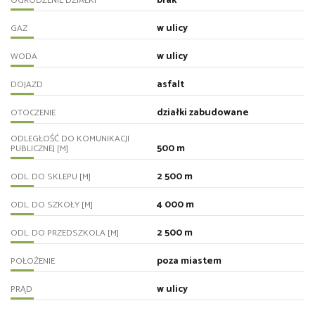
brak
OGRODZENIE DZIAŁKI
w ulicy
GAZ
w ulicy
WODA
asfalt
DOJAZD
działki zabudowane
OTOCZENIE
ODLEGŁOŚĆ DO KOMUNIKACJI
500 m
PUBLICZNEJ [M]
2 500 m
ODL. DO SKLEPU [M]
4 000 m
ODL. DO SZKOŁY [M]
2 500 m
ODL. DO PRZEDSZKOLA [M]
poza miastem
POŁOŻENIE
w ulicy
PRĄD