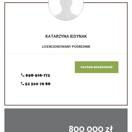
KATARZYNA
JEDYNAK
LICENCJONOWANY POŚREDNIK
zostaw wiadomość
698-916-773
52 320 76 88
800 000 zł