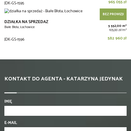
965 055 zł
JDK-GS-1595
BEZ PROWIZJI
DZIAŁKA NA SPRZEDAŻ
2
5 552,00 m
Białe Błota, Łochowice
2
105,00 zł/m
582 960 zł
JDK-GS-1596
KONTAKT DO AGENTA - KATARZYNA JEDYNAK
IMIĘ
E-MAIL