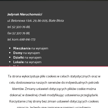
Jedynak Nieruchomości
ul. Betonowa 1 lok. 29, 86-005, Białe Błota
tel. 52 320-76-88,
fax 52 320 76 88,
tel. kom. 698-916-773
Mieszkania
na wynajem
Domy
na wynajem
Działki
na wynajem
Lokale
na wynajem
Hale
na wynajem
Obiekty
na wynajem
Ta strona wykorzystuje pliki cookies w celach statystycznych oraz w
Mieszkania
na sprzedaż
celu dostosowania naszych serwisów do indywidualnych potrzeb
Domy
na sprzedaż
Działki
na sprzedaż
klientów. Zmiany ustawień dotyczących plików cookie można
Lokale
na sprzedaż
dokonać w dowolnej chwili modyfikując ustawienia przeglądarki.
Hale
na sprzedaż
Korzystanie z tej strony bez zmian ustawień dotyczących cookies
Obiekty
na sprzedaż
oznacza, że będą one zapisane w pamięci urządzenia.