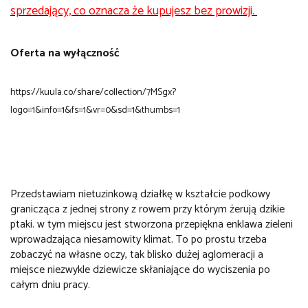
sprzedający, co oznacza że kupujesz bez prowizji.
Oferta na wyłączność
https://kuula.co/share/collection/7MSgx?
logo=1&info=1&fs=1&vr=0&sd=1&thumbs=1
Przedstawiam nietuzinkową działkę w kształcie podkowy
granicząca z jednej strony z rowem przy którym żerują dzikie
ptaki. w tym miejscu jest stworzona przepiękna enklawa zieleni
wprowadzająca niesamowity klimat. To po prostu trzeba
zobaczyć na własne oczy, tak blisko dużej aglomeracji a
miejsce niezwykle dziewicze skłaniające do wyciszenia po
całym dniu pracy.